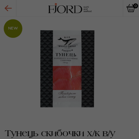
0
NEW
Тунець скибочки х/к в/у