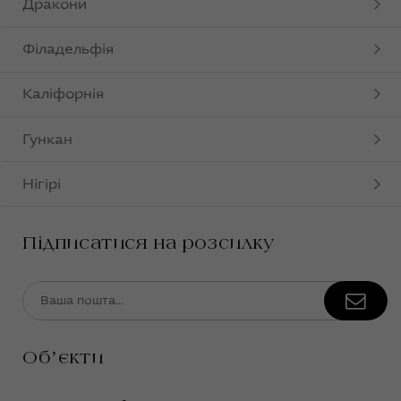
Дракони
Філадельфія
Каліфорнія
Гункан
Нігірі
Підписатися на розсилку
Обʼєкти