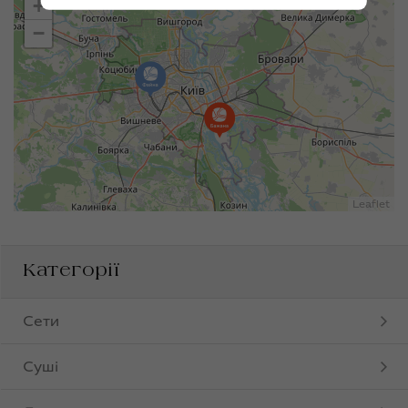
+
−
Leaflet
Категорії
Сети
Суші