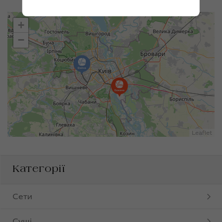
+
−
Leaflet
Категорії
Сети
Суші