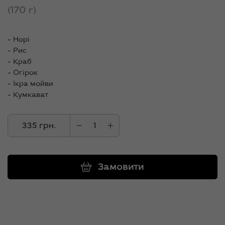
(170 г)
- Норі
- Рис
- Краб
- Огірок
- Ікра мойви
- Кумкават
335 грн.
Замовити