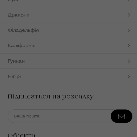
Дракони
Філадельфія
Каліфорнія
Гункан
Нігірі
Підписатися на розсилку
Обʼєкти