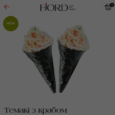
0
NEW
Темакі з крабом