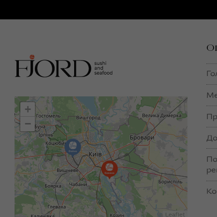
О
Го
М
+
Пр
−
До
По
ре
Ко
Leaflet