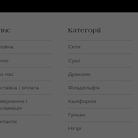
пис
Категорії
ловна
Сети
еню
Суші
о нас
Дракони
ставка і оплата
Філадельфія
вернення і
Каліфорнія
кламація
Гункан
нтакти
Нігірі