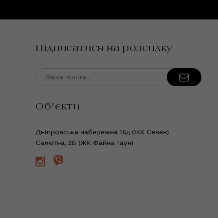
Підписатися на розсилку
Обʼєкти
Дніпровська набережна 16д (ЖК Севен)
Салютна, 2Б (ЖК Файна таун)