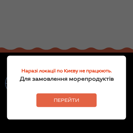
Наразі локації по Києву не працюють.
Риба та морепродукти для
Для замовлення морепродуктів
кожного
Делікатеси
ПЕРЕЙТИ
Ми продаємо рибу власного
виробництва та морепродукти від
перевірених постачальників