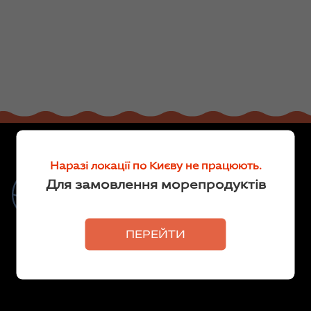
Наразі локації по Києву не працюють.
Риба та морепродукти для
Для замовлення морепродуктів
кожного
Делікатеси
ПЕРЕЙТИ
Ми продаємо рибу власного
виробництва та морепродукти від
перевірених постачальників