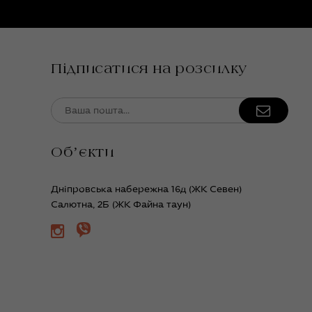
Підписатися на розсилку
Обʼєкти
Дніпровська набережна 16д (ЖК Севен)
Салютна, 2Б (ЖК Файна таун)