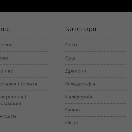
пис
Категорії
ловна
Сети
еню
Суші
о нас
Дракони
ставка і оплата
Філадельфія
вернення і
Каліфорнія
кламація
Гункан
нтакти
Нігірі