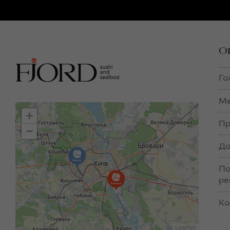
О
Го
М
+
Пр
−
До
По
ре
Ко
Leaflet