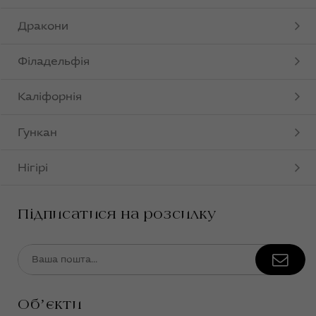
Дракони
Філадельфія
Каліфорнія
Гункан
Нігірі
Підписатися на розсилку
Обʼєкти