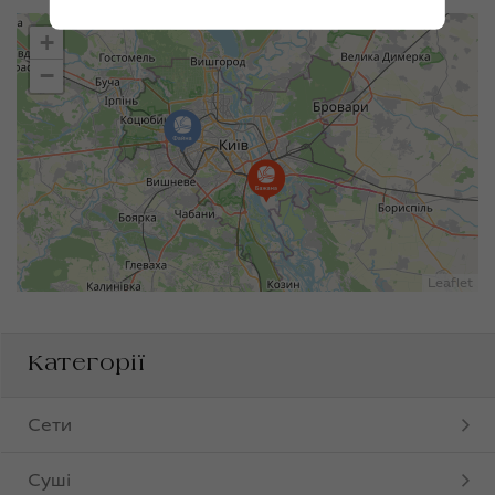
+
−
Leaflet
Категорії
Сети
Суші