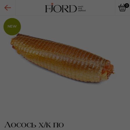
0
NEW
Лосось х/к по