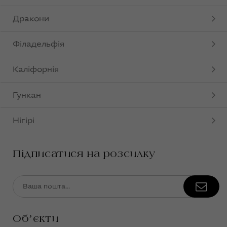
Дракони
Філадельфія
Каліфорнія
Гункан
Нігірі
Підписатися на розсилку
Обʼєкти