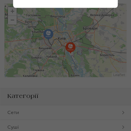
+
−
Leaflet
Категорії
Сети
Суші