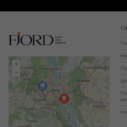
О
Го
М
+
Пр
−
До
По
ре
Ко
Leaflet