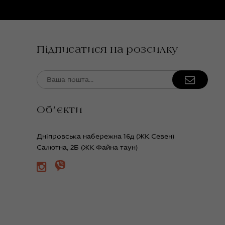
Підписатися на розсилку
Обʼєкти
Дніпровська набережна 16д (ЖК Севен)
Салютна, 2Б (ЖК Файна таун)