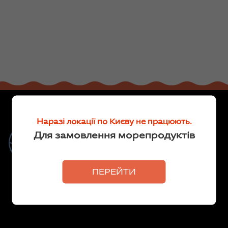
Наразі локації по Києву не працюють.
Риба та морепродукти для
Для замовлення морепродуктів
кожного
Делікатеси
ПЕРЕЙТИ
Ми продаємо рибу власного
виробництва та морепродукти від
перевірених постачальників