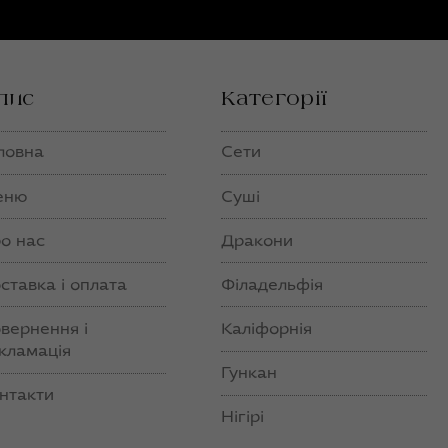
пис
Категорії
ловна
Сети
еню
Суші
о нас
Дракони
ставка і оплата
Філадельфія
вернення і
Каліфорнія
кламація
Гункан
нтакти
Нігірі