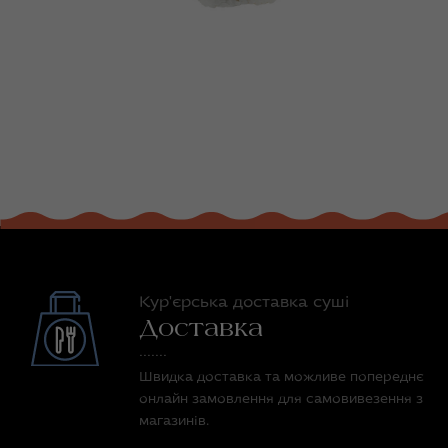
Кур'єрська доставка суші
Доставка
Швидка доставка та можливе попереднє
онлайн замовлення для самовивезення з
магазинів.