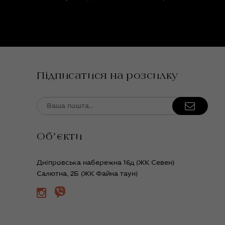
Підписатися на розсилку
Обʼєкти
Дніпровська набережна 16д (ЖК Севен)
Салютна, 2Б (ЖК Файна таун)