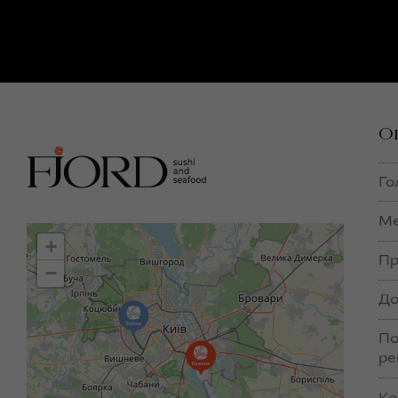
О
Го
М
+
Пр
−
До
По
ре
Ко