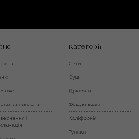
пис
Категорії
ловна
Сети
еню
Суші
о нас
Дракони
ставка і оплата
Філадельфія
вернення і
Каліфорнія
кламація
Гункан
нтакти