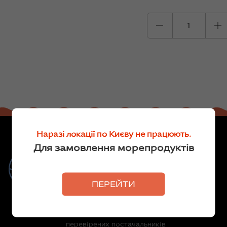
Наразі локації по Києву не працюють.
Для замовлення морепродуктів
Риба та морепродукти для
кожного
Делікатеси
ПЕРЕЙТИ
Ми продаємо рибу власного
виробництва та морепродукти від
перевірених постачальників