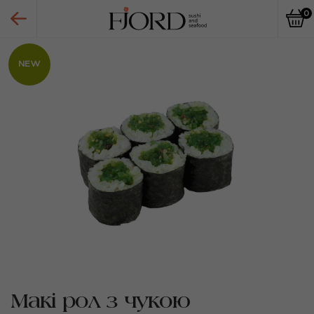
0
NEW
Макі рол з чукою