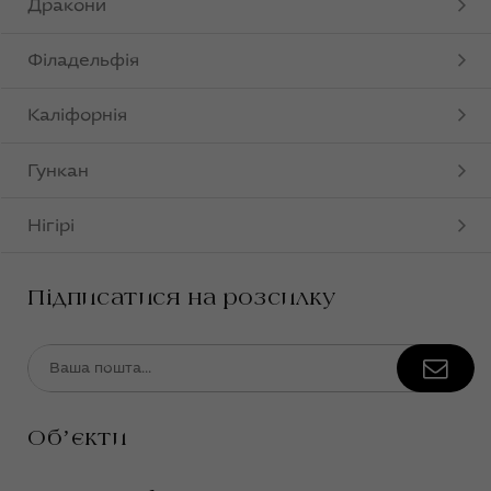
Дракони
Філадельфія
Каліфорнія
Гункан
Нігірі
Підписатися на розсилку
Обʼєкти