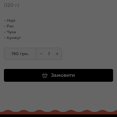
(120 г)
- Норі
- Рис
- Чука
- Кунжут
190 грн.
Замовити