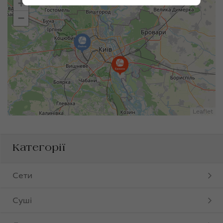
+
−
Leaflet
Категорії
Сети
Суші