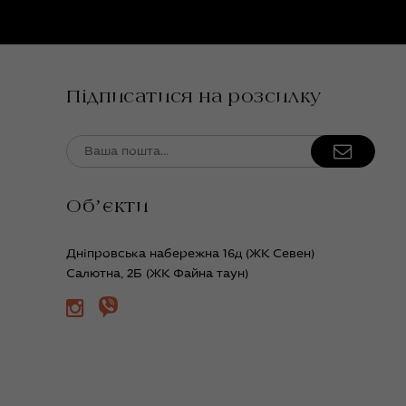
Підписатися на розсилку
Обʼєкти
Дніпровська набережна 16д (ЖК Севен)
Салютна, 2Б (ЖК Файна таун)