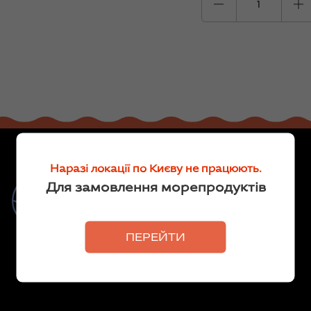
Наразі локації по Києву не працюють.
Риба та морепродукти для
Для замовлення морепродуктів
кожного
Делікатеси
ПЕРЕЙТИ
Ми продаємо рибу власного
виробництва та морепродукти від
перевірених постачальників