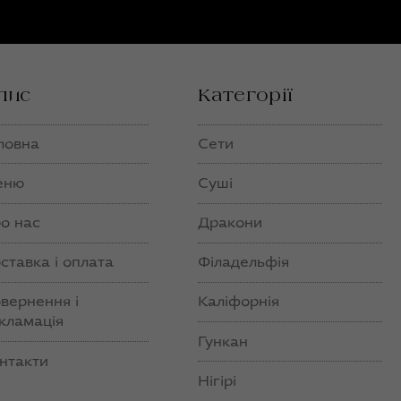
пис
Категорії
ловна
Сети
еню
Суші
о нас
Дракони
ставка і оплата
Філадельфія
вернення і
Каліфорнія
кламація
Гункан
нтакти
Нігірі