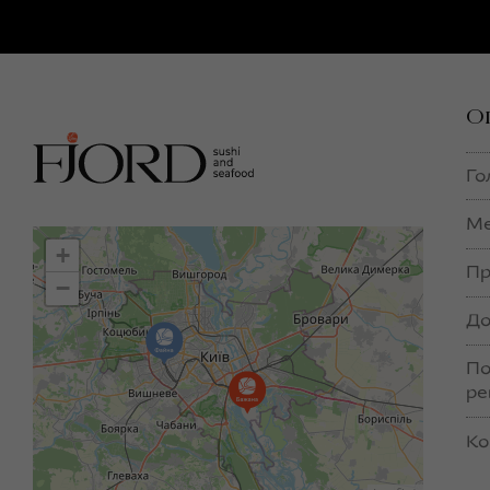
О
Го
М
+
Пр
−
До
По
ре
Ко