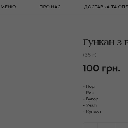
МЕНЮ
ПРО НАС
ДОСТАВКА ТА ОП
Гункан з 
(35 г)
100 грн.
- Норі
- Рис
- Вугор
- Унагі
- Кунжут